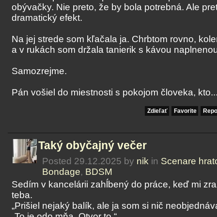
obývačky. Nie preto, že by bola potrebná. Ale pre
dramatický efekt.
Na jej strede som kľačala ja. Chrbtom rovno, kole
a v rukách som držala tanierik s kávou naplnenou
Samozrejme.
Pán vošiel do miestnosti s pokojom človeka, kto..
Zdieľať
Favorite
Repo
Taký obyčajný večer
Posted 29.12.2025 by
nik
in
Scenare hrat
Bondage
,
BDSM
Sedím v kancelárii zahĺbený do práce, keď mi zr
teba.
„Prišiel nejaký balík, ale ja som si nič neobjednáv
„To je odo mňa. Otvor to.“