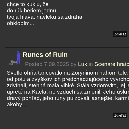
chce to kuklu, že
do rúk beriem jednu
tvoja hlava, návleku sa zdráha
obklopím...
Zdieľať
Runes of Ruin
Posted 7.09.2025 by
Luk
in
Scenare hrat
Svetlo ohňa tancovalo na Zoryninom nahom tele, 
od potu a zvyškov ich predchádzajúceho vyvrchole
zdvíhali, stehná mala vlhké. Stála vzdorovito, jej
upreté na Kaela, no vzduch sa zmenil. Jeho úškrn
dravý pohľad, jeho runy pulzovali jasnejšie, karm
akoby...
Zdieľať