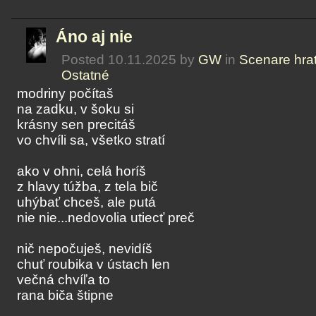
Áno aj nie
Posted 10.11.2025 by
GW
in
Scenare hra
Ostatné
modriny počítaš
na zadku, v šoku si
krásny sen precitáš
vo chvíli sa, všetko stratí
ako v ohni, celá horíš
z hlavy túžba, z tela bič
uhýbať chceš, ale putá
nie nie...nedovolia utiecť preč
nič nepočuješ, nevidíš
chuť roubika v ústach len
večná chvíľa to
rana biča štipne