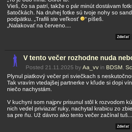
Vieš, čo sa patrí, takže o pár minút dostávam fot
šatočkách. Na druhej fotke sú tvoje nohy so sa
podpätku. „Trafili ste veľkosť
“ píšeš.
„Nalakovať na červeno....
Zdieľať
V tento večer rozhodne nuda nebo
Posted 21.11.2025 by
Aa_vv
in
BDSM
,
Sc
Plynul piatkový večer pri sviečkach s neskutočno
Tak vravím vtedajšej partnerke v kľude si dopi vín
niečo nachystám.
V kuchyni som najprv prisunul stôl k rozvodom kú
nich vedel priviazať ruky, nachytal krabicu zo zbi
sa pre ňu. Už dávno ako tento večer začínal tuš..
Zdieľať