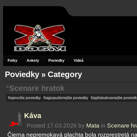
Fotky
Ankety
Poviedky
Videá
Poviedky
» Category
»
Scenare hratok
Najnovšie poviedky
Najpopulárnejšie poviedky
Najdiskutovanejšie poviedk
Káva
Posted 17.03.2026 by
Mata
in
Scenare hr
Čierna nepremokavá plachta bola rozprestretá na