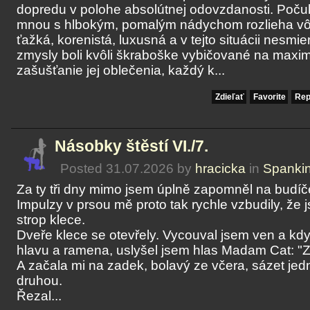
dopredu v polohe absolútnej odovzdanosti. Poču
mnou s hlbokým, pomalým nádychom rozlieha vôň
ťažká, korenistá, luxusná a v tejto situácii nesm
zmysly boli kvôli škraboške vybičované na max
zašušťanie jej oblečenia, každý k...
Zdieľať
Favorite
Rep
Násobky štěstí VI./7.
Posted 31.07.2026 by
hracicka
in
Spanki
Za ty tři dny mimo jsem úplně zapomněl na budíč
Impulzy v prsou mě proto tak rychle vzbudily, že 
strop klece.
Dveře klece se otevřely. Vycouval jsem ven a kdy
hlavu a ramena, uslyšel jsem hlas Madam Cat: "Za
A začala mi na zadek, bolavý ze včera, sázet je
druhou.
Řezal...