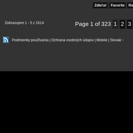
Zdieľať
Favorite
Re
Zobrazujem
1
-
5
z
1614
Page 1 of 323
1
2
3
Podmienky používania
|
Ochrana osobných údajov
|
Mobile
|
Slovak