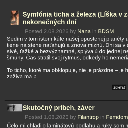
Symfónia ticha a železa (Líška v z
nekonečných dní
Posted 2.08.2026 by
Nana
in
BDSM
Sedím v tom istom kúte našej opustenej planéty 
tiene na stene naťahujú a znova miznú. Dni sa v
sivé, ťažké a bezvýznamné, splývajú do jednej n
šmuhy. Čas stratil svoj rytmus, odkedy ho nemeria
To ticho, ktoré ma obklopuje, nie je prázdne – je h
zaživa ma p...
Zdieľať
Skutočný príbeh, záver
Posted 1.08.2026 by
Filantrop
in
Femdom
Čelo mi chladilo laminátovú podlahu a ruky som 