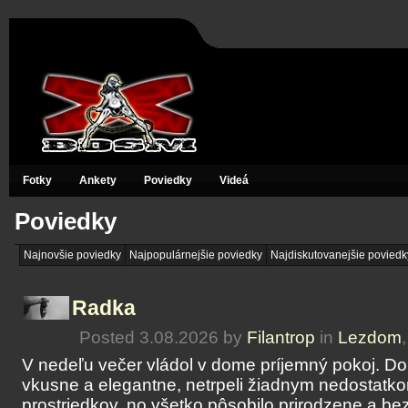
Fotky
Ankety
Poviedky
Videá
Poviedky
Najnovšie poviedky
Najpopulárnejšie poviedky
Najdiskutovanejšie poviedk
Radka
Posted 3.08.2026 by
Filantrop
in
Lezdom
V nedeľu večer vládol v dome príjemný pokoj. D
vkusne a elegantne, netrpeli žiadnym nedostatk
prostriedkov, no všetko pôsobilo prirodzene a b