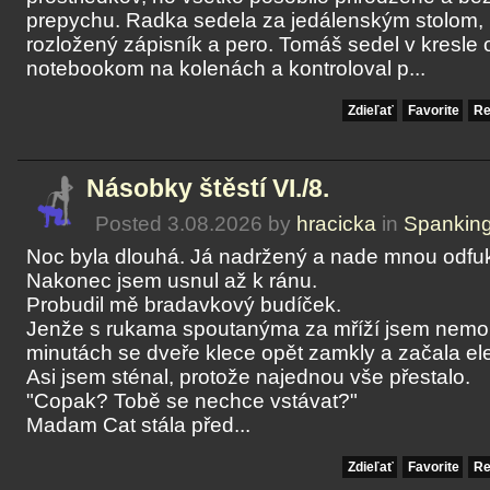
prepychu. Radka sedela za jedálenským stolom,
rozložený zápisník a pero. Tomáš sedel v kresle o
notebookom na kolenách a kontroloval p...
Zdieľať
Favorite
Re
Násobky štěstí VI./8.
Posted 3.08.2026 by
hracicka
in
Spankin
Noc byla dlouhá. Já nadržený a nade mnou odfu
Nakonec jsem usnul až k ránu.
Probudil mě bradavkový budíček.
Jenže s rukama spoutanýma za mříží jsem nemohl
minutách se dveře klece opět zamkly a začala ele
Asi jsem sténal, protože najednou vše přestalo.
"Copak? Tobě se nechce vstávat?"
Madam Cat stála před...
Zdieľať
Favorite
Re