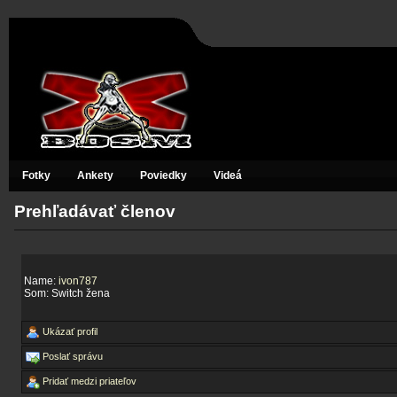
Fotky
Ankety
Poviedky
Videá
Prehľadávať členov
Name:
ivon787
Som: Switch žena
Ukázať profil
Poslať správu
Pridať medzi priateľov