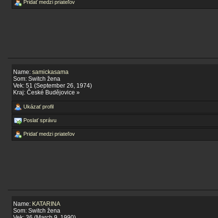
Pridať medzi priateľov
Name:
samickasama
Som: Switch žena
Vek: 51 (September 26, 1974)
Kraj: České Budějovice »
Ukázať profil
Poslať správu
Pridať medzi priateľov
Name:
KATARINA
Som: Switch žena
Vek: 36 (March 9, 1990)