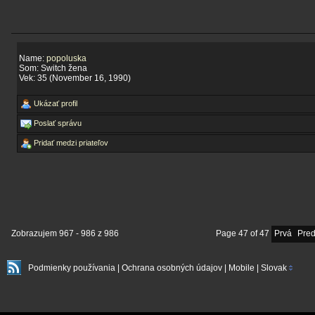
Name:
popoluska
Som: Switch žena
Vek: 35 (November 16, 1990)
Ukázať profil
Poslať správu
Pridať medzi priateľov
Zobrazujem
967
-
986
z
986
Page 47 of 47
Prvá
Pre
Podmienky používania
|
Ochrana osobných údajov
|
Mobile
|
Slovak