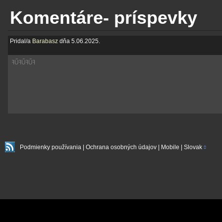
Komentáre- príspevky
Pridal/a
Barabasz
dňa 5.06.2025.
ߔŰߔŰߔŰߔ
Podmienky používania
|
Ochrana osobných údajov
|
Mobile
|
Slovak