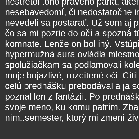
nestretol toho pravého pána, akéh
nesebavedomí, či nedostatočne in
nevedeli sa postarať. Už som aj p
čo sa mi pozrie do očí a spozná t
komnate. Lenže on bol iný. Vstúpil
hypermužná aura ovládla miestnosť
spolužiačkam sa podlamovali kolen
moje bojazlivé, rozcítené oči. Cí
celú prednášku prebodával a ja so
poznal len z fantázií. Po prednášk
svoje meno, ku komu patrím. Zbad
ním..semester, ktorý mi zmení živ