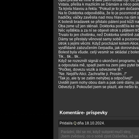
Opět přešla ke mně a také jsem dostal čip. Už j
Vstala, přešla k mazlícím se Dámám a něco pol
Ta kývla hlavou a řekla: "Pokud je to jen dočas
Na to Doktorka odpověděla, že to je pozornost p
hadičky, váčky zavěsila nad mou hlavu na rám str
K bolesti bradavek se přidalo pálení pod kůží n
Oba jsme už jen sténali. Doktorka posttčila ke m
Něc vyštěkla a za ní se objevil otrok s ptákem tr
Trvalo to jen chvilinku, než Doktorka směšně z
Dámy se přestaly věnovat samy sobě a pozorovaly
otrok s jejími věcmi. Když procházel kolem Alice,
vystřídané zabzučením čerpadla, jak dorovnávalo
Bolest byla všude. celý vesmír se skládal z bolest
Tik... tik... tik...
Když se rozezněl signál o ukončení programu, st
a odpoutala mě, spadl jsem na zem jako pytel br
"Počkej, dovezu vozík a odvezeme tě."
"Ne. Nejdřív Alici. Zachraňte ji. Prosím...!"
"Tak jo, ale ty se zatím nehýbej a odpočívej!"
Uviděl jsem nohy obou dam a pak celé dámy, jak p
Odvezly ji. Pokoušel jsem se plazit, ale nešlo t
Komentáre- príspevky
Pridal/a
Q
dňa 18.10.2024.
Parádní, líbí se mi, když subjekt mučí stroj...
Jsem zvědavý, co o sobě zjistí Dášeňka, až se 