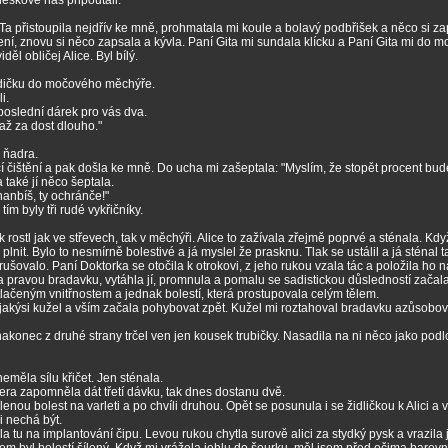
bleskově nás připoutali.
Ta přistoupila nejdřív ke mně, prohmatala mi koule a bolavý podbřišek a něco si za
ození, znovu si něco zapsala a kývla. Paní Gita mi sundala klícku a Paní Gita mi do
ěl obličej Alice. Byl bílý.
 hadičku do močového měchýře.
i.
oslední dárek pro vás dva.
 až za dost dlouho."
á ňadra.
čí čištění a pak došla ke mně. Do ucha mi zašeptala: "Myslím, že stopět procent bu
 také jí něco šeptala.
hanbíš, ty ochránče!"
m byly tři rudé vykřičníky.
k rostl jak ve střevech, tak v měchýři. Alice to zažívala zřejmě poprvé a sténala. Když
nit. Bylo to nesmírně bolestivé a já myslel že prasknu. Tlak se ustálil a já sténal t
ovalo. Paní Doktorka se otočila k otrokovi, z jeho rukou vzala tác a položila ho na 
a pravou bradavku, vytáhla jí, promnula a pomalu se sadistickou důsledností začala 
lačeným vnitřnostem a jednak bolestí, která prostupovala celým tělem.
a jakýsi kužel a vším začala pohybovat zpět. Kužel mi roztahoval bradavku azůsobov
nakonec z druhé strany trčel ven jen kousek trubičky. Nasadila na ni něco jako pod
neměla sílu křičet. Jen sténala.
čera zapomněla dát třetí dávku, tak dnes dostanu dvě.
ílenou bolest na varleti a po chvíli druhou. Opět se posunula i se židličkou k Alici 
i nechá být.
la tu na implantování čipu. Levou rukou chytla surově alici za stydký pysk a vrazila