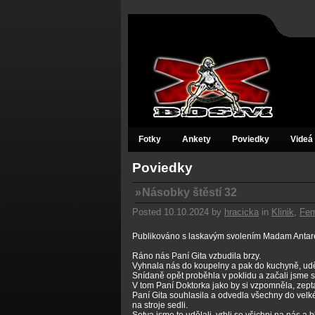
Fotky
Ankety
Poviedky
Videá
Poviedky
»
Násobky štěstí 32
Posted 10.10.2024 by
hracicka
in
Klinik
,
Fe
Publikováno s laskavým svolením Madam Antar
Ráno nás Paní Gita vzbudila brzy.
Vyhnala nás do koupelny a pak do kuchyně, uděl
Snídaně opět proběhla v poklidu a začali jsme se
V tom Paní Doktorka jako by si vzpomněla, zeptal
Paní Gita souhlasila a odvedla všechny do velk
na stroje sedli.