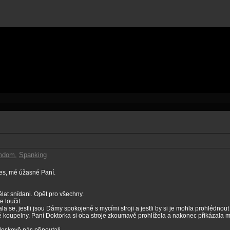
mdom
,
Spanking
es, mé úžasné Paní.
at snídani. Opět pro všechny.
 loučit.
a se, jestli jsou Dámy spokojené s mycími stroji a jestli by si je mohla prohlédnout
é koupelny. Paní Doktorka si oba stroje zkoumavě prohlížela a nakonec přikázala m