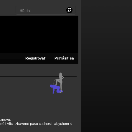
Registrovať
Prihlásiť sa
 znovu.
ně i Alici, zbavené pasu cudnosti, abychom si