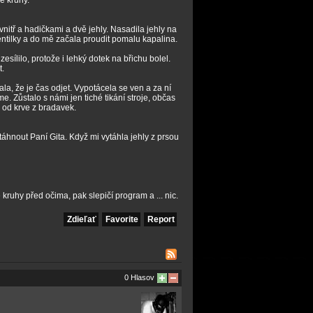
é kruhy.
nitř a hadičkami a dvě jehly. Nasadila jehly na
entilky a do mě začala proudit pomalu kapalina.
sílilo, protože i lehký dotek na břichu bolel.
t.
a, že je čas odjet. Vypotácela se ven a za ní
me. Zůstalo s námi jen tiché tikání stroje, občas
 od krve z bradavek.
áhnout Paní Gita. Když mi vytáhla jehly z prsou
kruhy před očima, pak slepičí program a ... nic.
Zdieľať
Favorite
Report
0 Hlasov